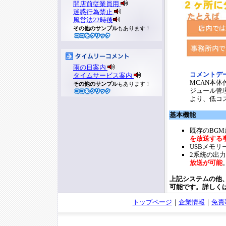
開店前従業員用
迷惑行為禁止
風営法22時後
その他のサンプル
もあります！
雨の日案内
コメントデ
タイムサービス案内
MCAN本
その他のサンプル
もあります！
ジュール管
より、低コ
基本機能
既存のBG
を放送する
USBメモ
2系統の出
放送が可能
上記システムの他
可能です。詳しく
トップページ
｜
企業情報
｜
免責