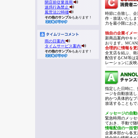
開店前従業員用
迷惑行為禁止
風営法22時後
時節に合致し、企
その他のサンプル
もあります！
作・放送いたしま
力を最小限におさ
独自の企業イメー
新商品案内やキャ
雨の日案内
おります。MCA
タイムサービス案内
合理的に情報を更
その他のサンプル
もあります！
全支店を結ぶ、衛
配信するCM等は
レーションに反映
指定した日時に、
ージを自動放送し
的かつ具体的なプ
放送することもで
メッセージの自動
緊急時用のメッセ
ておき、手動で随
情報配信の一括管
企業本部から各支
統合的な情報オペ