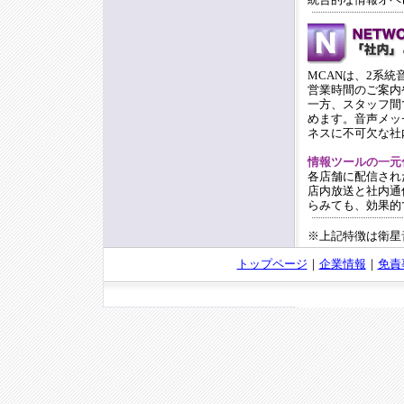
MCANは、2系
営業時間のご案内
一方、スタッフ間
めます。音声メッ
ネスに不可欠な社
情報ツールの一元
各店舗に配信され
店内放送と社内通
らみても、効果的
※上記特徴は衛星
トップページ
｜
企業情報
｜
免責