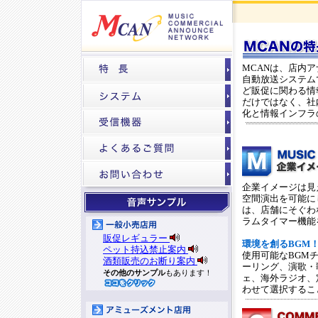
MCANは、店内
自動放送システム
ど販促に関わる情
だけではなく、社
化と情報インフラ
企業イメージは見
空間演出を可能に
は、店舗にそぐわ
ラムタイマー機能
販促レギュラー
環境を創るBGM
ペット持込禁止案内
使用可能なBGMチ
酒類販売のお断り案内
ーリング、演歌・
その他のサンプル
もあります！
ェ、海外ラジオ、
わせて選択するこ